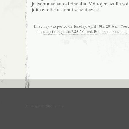
ja isomman autosi rinnalla. Voittojen avulla voi
joita et olisi uskonut saavuttavasi!
This entry was posted on Tuesday, April 19th, 2016 at . You 
this entry through the
RSS 2.0
feed. Both comments and pin
Copyright © 2016 Taajuus