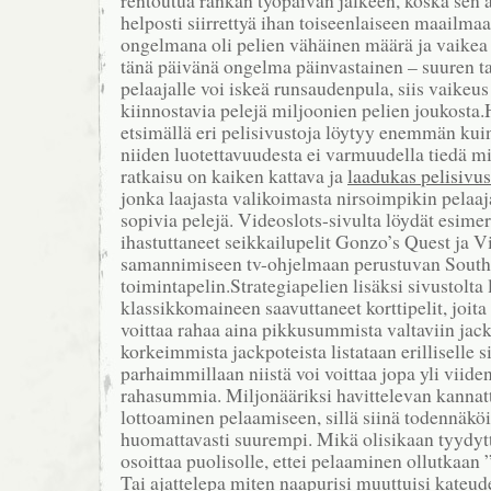
rentoutua rankan työpäivän jälkeen, koska sen a
helposti siirrettyä ihan toiseenlaiseen maailma
ongelmana oli pelien vähäinen määrä ja vaikea 
tänä päivänä ongelma päinvastainen – suuren t
pelaajalle voi iskeä runsaudenpula, siis vaikeus 
kiinnostavia pelejä miljoonien pelien joukosta
etsimällä eri pelisivustoja löytyy enemmän kuin
niiden luotettavuudesta ei varmuudella tiedä 
ratkaisu on kaiken kattava ja
laadukas pelisivu
jonka laajasta valikoimasta nirsoimpikin pelaaja
sopivia pelejä. Videoslots-sivulta löydät esime
ihastuttaneet seikkailupelit Gonzo’s Quest ja 
samannimiseen tv-ohjelmaan perustuvan South
toimintapelin.Strategiapelien lisäksi sivustolta
klassikkomaineen saavuttaneet korttipelit, joita
voittaa rahaa aina pikkusummista valtaviin jack
korkeimmista jackpoteista listataan erilliselle si
parhaimmillaan niistä voi voittaa jopa yli viide
rahasummia. Miljonääriksi havittelevan kannat
lottoaminen pelaamiseen, sillä siinä todennäköi
huomattavasti suurempi. Mikä olisikaan tyydy
osoittaa puolisolle, ettei pelaaminen ollutkaa
Tai ajattelepa miten naapurisi muuttuisi kateud