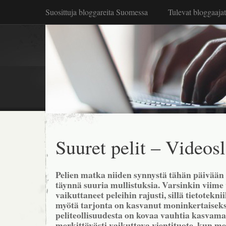
Suosittuja bloggareita Suomessa
Tulevat bloggaaja
Suuret pelit – Videosl
Pelien matka niiden synnystä tähän päivään o
täynnä suuria mullistuksia. Varsinkin viim
vaikuttaneet peleihin rajusti, sillä tietotekn
myötä tarjonta on kasvanut moninkertaisek
peliteollisuudesta on kovaa vauhtia kasvama
merkittävästi vaikuttava vientituote, kun m