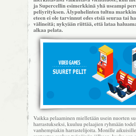
ja Supercellin esimerkkinä yhä useampi pe
peliyrityksen. Älypuhelinten tultua markkin
eteen ei ole tarvinnut edes etsiä seuraa tai h
välineitä; nykyään riittää, että lataa haluam
alkaa pelata.
Vaikka pelaaminen mielletään usein nuorten s
harrastukseksi, kuuluu pelaajien ryhmään todel
vanhempiakin harrastelijoita. Monille aikuisil